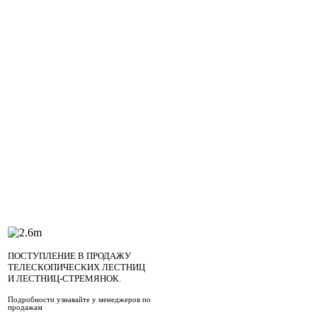
для отделки стен. СМЛ 10
свойства СМЛ данной тол
его для внешней отделки 
пола.
ПОСТУПЛЕНИЕ В ПРОДАЖУ
ТЕЛЕСКОПИЧЕСКИХ ЛЕСТНИЦ
И ЛЕСТНИЦ-СТРЕМЯНОК.
Подробности узнавайте у менеджеров по
продажам