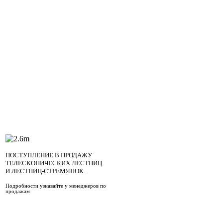
специальных саморезов. С
отличаются от саморезы д
гипсоволокна обладают до
ПОСТУПЛЕНИЕ В ПРОДАЖУ
ТЕЛЕСКОПИЧЕСКИХ ЛЕСТНИЦ
И ЛЕСТНИЦ-СТРЕМЯНОК.
Подробности узнавайте у менеджеров по
продажам