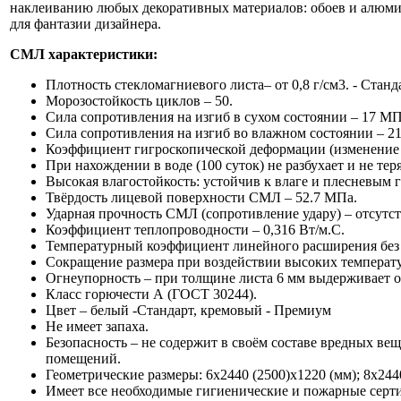
наклеиванию любых декоративных материалов: обоев и алюмин
для фантазии дизайнера.
СМЛ характеристики:
Плотность стекломагниевого листа– от 0,8 г/см3. - Станд
Морозостойкость циклов – 50.
Сила сопротивления на изгиб в сухом состоянии – 17 МП
Сила сопротивления на изгиб во влажном состоянии – 2
Коэффициент гигроскопической деформации (изменение ф
При нахождении в воде (100 суток) не разбухает и не тер
Высокая влагостойкость: устойчив к влаге и плесневым 
Твёрдость лицевой поверхности СМЛ – 52.7 МПа.
Ударная прочность СМЛ (сопротивление удару) – отсут
Коэффициент теплопроводности – 0,316 Вт/м.С.
Температурный коэффициент линейного расширения без
Сокращение размера при воздействии высоких температур
Огнеупорность – при толщине листа 6 мм выдерживает от
Класс горючести А (ГОСТ 30244).
Цвет – белый -Стандарт, кремовый - Премиум
Не имеет запаха.
Безопасность – не содержит в своём составе вредных ве
помещений.
Геометрические размеры: 6х2440 (2500)х1220 (мм); 8х2440
Имеет все необходимые гигиенические и пожарные серт