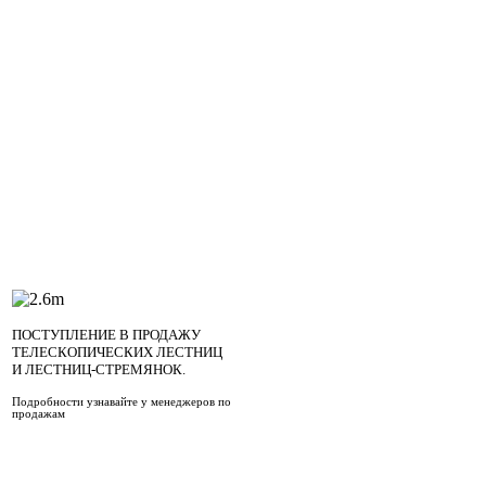
Стекло магниевый лист Смл на 40% легче ГВЛ, прочнее, более
его применять на криволинейных поверхностях и уменьшает в
В составе СМЛ не содержится адгезивов и смол, так как комп
Срок использования – до 50 лет.
Отзывы об СМЛ позволяют говорить о том, что соотношение
лист). Купить СМЛ в Новосибирске Вы можете на складе ком
использовать для отделки стен. СМЛ 10 мм. - характеристик
ПОСТУПЛЕНИЕ В ПРОДАЖУ
ТЕЛЕСКОПИЧЕСКИХ ЛЕСТНИЦ
И ЛЕСТНИЦ-СТРЕМЯНОК.
Подробности узнавайте у менеджеров по
продажам