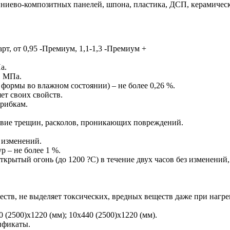
иево-композитных панелей, шпона, пластика, ДСП, керамической
арт, от 0,95 -Премиум, 1,1-1,3 -Премиум +
а.
1 МПа.
ормы во влажном состоянии) – не более 0,26 %.
яет своих свойств.
грибкам.
ствие трещин, расколов, проникающих повреждений.
 изменений.
 – не более 1 %.
крытый огонь (до 1200 ?С) в течение двух часов без изменений,
ществ, не выделяет токсических, вредных веществ даже при наг
 (2500)х1220 (мм); 10х440 (2500)х1220 (мм).
ификаты.