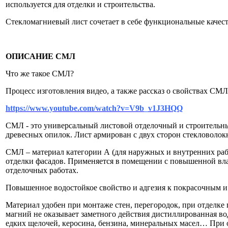
используется для отделки и строительства.
Стекломагниевый лист сочетает в себе функциональные качес
ОПИСАНИЕ СМЛ
Что же такое СМЛ?
Процесс изготовления видео, а также рассказ о свойствах СМ
https://www.youtube.com/watch?v=V9b_v1J3HQQ
СМЛ - это универсальный листовой отделочный и строительный
древесных опилок. Лист армирован с двух сторон стекловолок
СМЛ – материал категории А (для наружных и внутренних рабо
отделки фасадов. Применяется в помещении с повышенной вл
отделочных работах.
Повышенное водостойкое свойство и адгезия к покрасочным и
Материал удобен при монтаже стен, перегородок, при отделке
магний не оказывает заметного действия дистиллированная во
едких щелочей, керосина, бензина, минеральных масел… При о