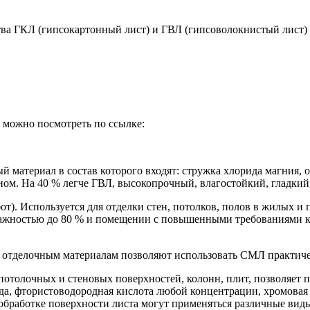
тва ГКЛ (гипсокартонный лист) и ГВЛ (гипсоволокнистый лист)
Л можно посмотреть по ссылке:
 материал в состав которого входят: стружка хлорида магния, 
ном. На 40 % легче ГВЛ, высокопрочный, влагостойкий, гладкий
т). Используется для отделки стен, потолков, полов в жилых и
ажностью до 80 % и помещении с повышенными требованиями к 
 отделочным материалам позволяют использовать СМЛ практиче
 потолочных и стеновых поверхностей, колонн, плит, позволяе
да, фтористоводородная кислота любой концентрации, хромовая 
бработке поверхности листа могут применяться различные виды ш